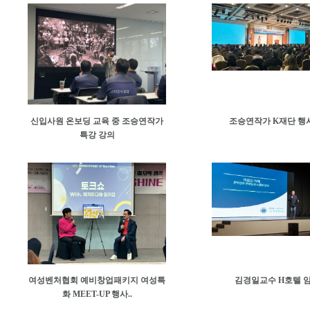
신입사원 온보딩 교육 중 조승연작가
조승연작가 K재단 행
특강 강의
여성벤처협회 예비창업패키지 여성특
김경일교수 H호텔 
화 MEET-UP 행사..