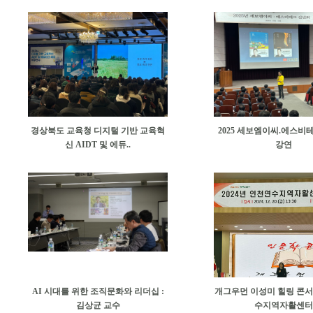
경상북도 교육청 디지털 기반 교육혁
2025 세보엠이씨.에스비
신 AIDT 및 에듀..
강연
AI 시대를 위한 조직문화와 리더십 :
개그우먼 이성미 힐링 콘서
김상균 교수
수지역자활센터