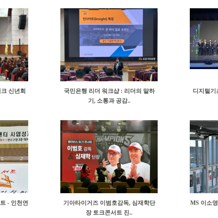
테크 신년회
국민은행 리더 워크샵 : 리더의 말하
디지털기초
기, 소통과 공감..
트 - 인천연
기아타이거즈 이범호감독, 심재학단
MS 이소영
장 토크콘서트 진..