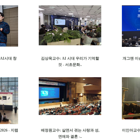
AI시대 창
김상욱교수: AI 시대 우리가 기억할
개그맨 이
것 - 서초문화..
26 - 지랩
배정원교수: 살면서 겪는 사랑과 성,
이인아교수:
연애와 결혼 -..