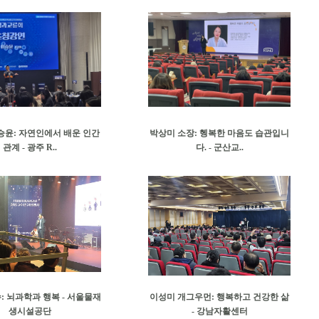
승윤: 자연인에서 배운 인간
박상미 소장: 헹복한 마음도 습관입니
관계 - 광주 R..
다. - 군산교..
 뇌과학과 행복 - 서울물재
이성미 개그우먼: 행복하고 건강한 삶
생시설공단
- 강남자활센터