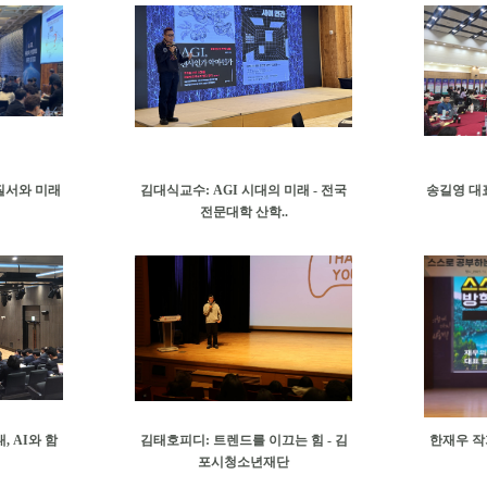
질서와 미래
김대식교수: AGI 시대의 미래 - 전국
송길영 대표
전문대학 산학..
 AI와 함
김태호피디: 트렌드를 이끄는 힘 - 김
한재우 작
포시청소년재단