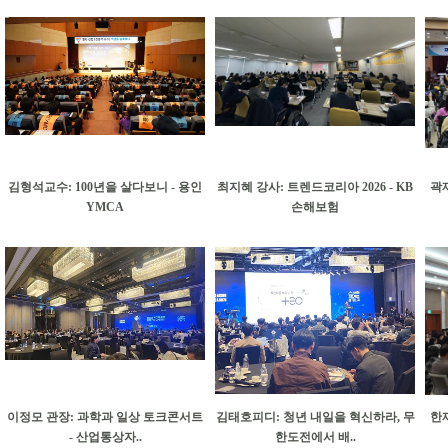
김형석교수: 100년을 살다보니 - 용인
최지혜 강사: 트렌드코리아 2026 - KB
곽재
YMCA
손해보험
이정모 관장: 과학과 일상 토크콘서트
김태호피디: 청년 내일을 혁신하라, 무
한재
- 산업통상자..
한도전에서 배..