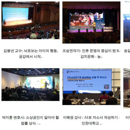
김붕년 교수: 뇌로보는 아이의 행동,
조승연작가: 인류 문명의 중심이 된 K-
송길
공감에서 시작..
김치문화 - 농..
박지훈 변호사: 소상공인이 알아야 할
이혜영 강사 : AI로 자소서 작성하기 -
이
법률 상식 - ..
인천대학교 ..