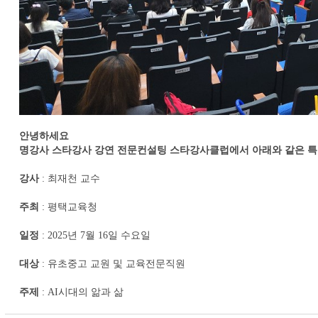
안녕하세요
명강사 스타강사 강연 전문컨설팅 스타강사클럽에서 아래와 같은 특
강사
: 최재천 교수
주최
: 평택교육청
일정
: 2025년 7월 16일 수요일
대상
: 유초중고 교원 및 교육전문직원
주제
: AI시대의 앎과 삶