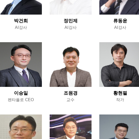
박건희
정민제
류동윤
AI강사
AI강사
AI강사
이승일
조원경
황현필
펜타플로 CEO
교수
작가