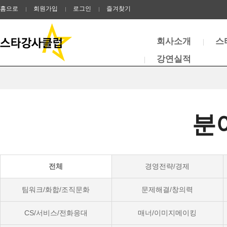
홈으로
회원가입
로그인
즐겨찾기
회사소개
스
강연실적
분
전체
경영전략/경제
팀워크/화합/조직문화
문제해결/창의력
CS/서비스/전화응대
매너/이미지메이킹