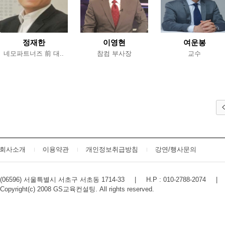
정재한
이영현
여운봉
네모파트너즈 前 대..
참컴 부사장
교수
회사소개
이용약관
개인정보취급방침
강연/행사문의
(06596) 서울특별시 서초구 서초동 1714-33 | H.P : 010-2788-2074 | 대표
Copyright(c) 2008 GS교육컨설팅. All rights reserved.