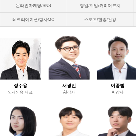
온라인마케팅/SNS
창업/취업/커리어코치
레크리에이션/행사MC
스포츠/힐링/건강
정주용
서광민
이종범
인재의숲 대표
AI강사
AI강사